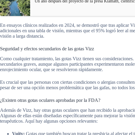
Un año después del proyecto de la presa Klamath, científic
En ensayos clínicos realizados en 2024, se demostró que tras aplicar Viz
adicionales en una tabla de visión, mientras que el 95% logró leer al m
visión a larga distancia.
Seguridad y efectos secundarios de las gotas Vizz
Como cualquier tratamiento, las gotas Vizz tienen sus consideraciones. 
secundarios graves, aunque algunos participantes experimentaron mole
enrojecimiento ocular, que se resolvieron rápidamente.
Es crucial que las personas con ciertas condiciones o alergias consulten 
pesar de ser una opción menos problemática que las gafas, no todos los
¿Existen otras gotas oculares aprobadas por la FDA?
Además de Vizz, hay otras gotas oculares que han recibido la aprobaci
Algunas de ellas están diseñadas específicamente para mejorar la visión
terapéuticos. Aquí hay algunas opciones relevantes:
Vuity:
Gotas que también buscan tratar la presbicia al afectar el 