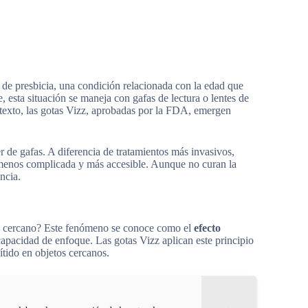
e presbicia, una condición relacionada con la edad que
 esta situación se maneja con gafas de lectura o lentes de
exto, las gotas Vizz, aprobadas por la FDA, emergen
r de gafas. A diferencia de tratamientos más invasivos,
 menos complicada y más accesible. Aunque no curan la
ncia.
eto cercano? Este fenómeno se conoce como el
efecto
a capacidad de enfoque. Las gotas Vizz aplican este principio
ítido en objetos cercanos.