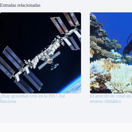
Entradas relacionadas
¿Hay gravedad cero en la ISS? Así
El arrecife de coral al
funciona
retorno climático