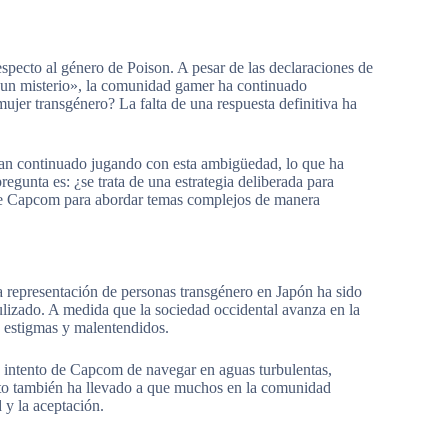
pecto al género de Poison. A pesar de las declaraciones de
 un misterio», la comunidad gamer ha continuado
jer transgénero? La falta de una respuesta definitiva ha
han continuado jugando con esta ambigüedad, lo que ha
egunta es: ¿se trata de una estrategia deliberada para
 de Capcom para abordar temas complejos de manera
a representación de personas transgénero en Japón ha sido
lizado. A medida que la sociedad occidental avanza en la
n estigmas y malentendidos.
 intento de Capcom de navegar en aguas turbulentas,
esto también ha llevado a que muchos en la comunidad
y la aceptación.