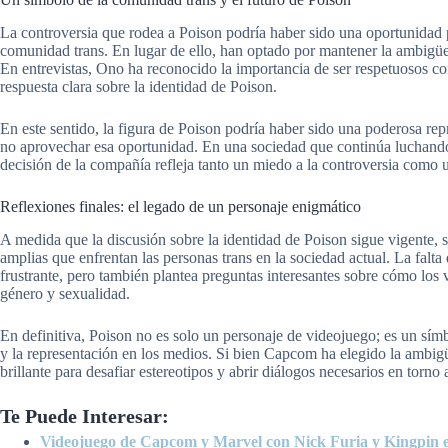
La controversia que rodea a Poison podría haber sido una oportunidad 
comunidad trans. En lugar de ello, han optado por mantener la ambigüe
En entrevistas, Ono ha reconocido la importancia de ser respetuosos con 
respuesta clara sobre la identidad de Poison.
En este sentido, la figura de Poison podría haber sido una poderosa re
no aprovechar esa oportunidad. En una sociedad que continúa luchando p
decisión de la compañía refleja tanto un miedo a la controversia como 
Reflexiones finales: el legado de un personaje enigmático
A medida que la discusión sobre la identidad de Poison sigue vigente, s
amplias que enfrentan las personas trans en la sociedad actual. La falt
frustrante, pero también plantea preguntas interesantes sobre cómo los 
género y sexualidad.
En definitiva, Poison no es solo un personaje de videojuego; es un sím
y la representación en los medios. Si bien Capcom ha elegido la ambig
brillante para desafiar estereotipos y abrir diálogos necesarios en torno a
Te Puede Interesar:
Videojuego de Capcom y Marvel con Nick Furia y Kingpin e