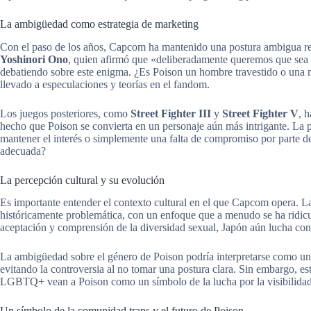
La ambigüedad como estrategia de marketing
Con el paso de los años, Capcom ha mantenido una postura ambigua res
Yoshinori Ono
, quien afirmó que «deliberadamente queremos que sea
debatiendo sobre este enigma. ¿Es Poison un hombre travestido o una mu
llevado a especulaciones y teorías en el fandom.
Los juegos posteriores, como
Street Fighter III
y
Street Fighter V
, 
hecho que Poison se convierta en un personaje aún más intrigante. La pr
mantener el interés o simplemente una falta de compromiso por parte
adecuada?
La percepción cultural y su evolución
Es importante entender el contexto cultural en el que Capcom opera. L
históricamente problemática, con un enfoque que a menudo se ha ridicu
aceptación y comprensión de la diversidad sexual, Japón aún lucha co
La ambigüedad sobre el género de Poison podría interpretarse como un
evitando la controversia al no tomar una postura clara. Sin embargo, 
LGBTQ+ vean a Poison como un símbolo de la lucha por la visibilidad 
Un símbolo de la comunidad trans y el futuro de Poison