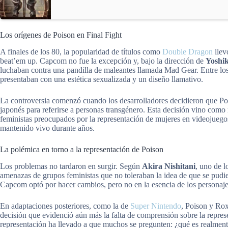
Los orígenes de Poison en Final Fight
A finales de los 80, la popularidad de títulos como
Double Dragon
llev
beat’em up. Capcom no fue la excepción y, bajo la dirección de
Yoshi
luchaban contra una pandilla de maleantes llamada Mad Gear. Entre lo
presentaban con una estética sexualizada y un diseño llamativo.
La controversia comenzó cuando los desarrolladores decidieron que Po
japonés para referirse a personas transgénero. Esta decisión vino como 
feministas preocupados por la representación de mujeres en videojuegos
mantenido vivo durante años.
La polémica en torno a la representación de Poison
Los problemas no tardaron en surgir. Según
Akira Nishitani
, uno de l
amenazas de grupos feministas que no toleraban la idea de que se pudi
Capcom optó por hacer cambios, pero no en la esencia de los personaje
En adaptaciones posteriores, como la de
Super Nintendo
, Poison y Ro
decisión que evidenció aún más la falta de comprensión sobre la represe
representación ha llevado a que muchos se pregunten: ¿qué es realmen