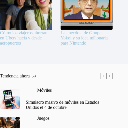
Cómo los viajeros ahorran
La anécdota de Gunpei
en Ubers hacia y desde
Yokoi y su idea millonaria
aeropuertos
para Nintendo
Tendencia ahora
Móviles
Simulacro masivo de móviles en Estados
Unidos el 4 de octubre
Juegos