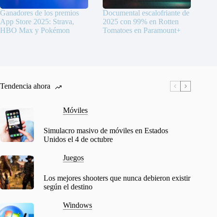
Ganadores de los premios
Documental escalofriante de
App Store 2025: Strava,
2025 con 99% en Rotten
HBO Max y Pokémon
Tomatoes en Paramount+
Tendencia ahora
Móviles
Simulacro masivo de móviles en Estados
Unidos el 4 de octubre
Juegos
Los mejores shooters que nunca debieron existir
según el destino
Windows