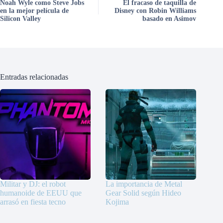
Noah Wyle como Steve Jobs
El fracaso de taquilla de
en la mejor película de
Disney con Robin Williams
Silicon Valley
basado en Asimov
Entradas relacionadas
Militar y DJ: el robot
La importancia de Metal
humanoide de EEUU que
Gear Solid según Hideo
arrasó en fiesta tecno
Kojima