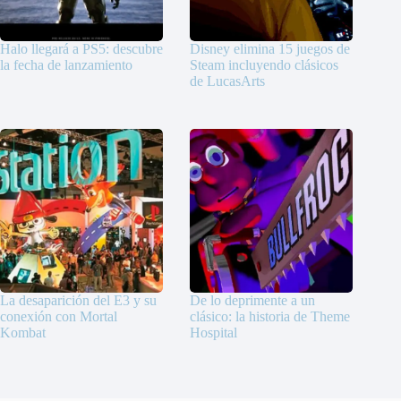
Halo llegará a PS5: descubre
Disney elimina 15 juegos de
la fecha de lanzamiento
Steam incluyendo clásicos
de LucasArts
La desaparición del E3 y su
De lo deprimente a un
conexión con Mortal
clásico: la historia de Theme
Kombat
Hospital