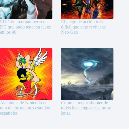
El héroe más gamberro de
El juego de acción más
DC que pudo tener su juego
difícil que amo revivir en
en los 90
Neo-Geo
Aventuras de Nintendo en
Cómo el mejor shooter de
uno de los mejores estudios
todos los tiempos casi no se
españoles
lanza