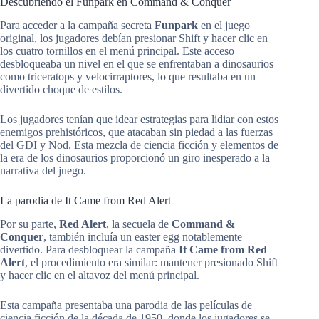
Descubriendo el Funpark en Command & Conquer
Para acceder a la campaña secreta
Funpark
en el juego
original, los jugadores debían presionar Shift y hacer clic en
los cuatro tornillos en el menú principal. Este acceso
desbloqueaba un nivel en el que se enfrentaban a dinosaurios
como triceratops y velocirraptores, lo que resultaba en un
divertido choque de estilos.
Los jugadores tenían que idear estrategias para lidiar con estos
enemigos prehistóricos, que atacaban sin piedad a las fuerzas
del GDI y Nod. Esta mezcla de ciencia ficción y elementos de
la era de los dinosaurios proporcionó un giro inesperado a la
narrativa del juego.
La parodia de It Came from Red Alert
Por su parte,
Red Alert
, la secuela de
Command &
Conquer
, también incluía un easter egg notablemente
divertido. Para desbloquear la campaña
It Came from Red
Alert
, el procedimiento era similar: mantener presionado Shift
y hacer clic en el altavoz del menú principal.
Esta campaña presentaba una parodia de las películas de
ciencia ficción de la década de 1950, donde los jugadores se