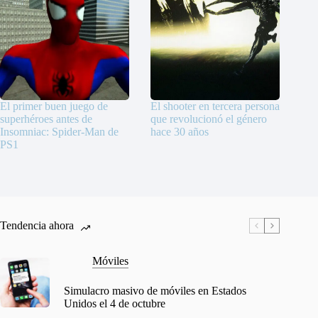
El primer buen juego de
El shooter en tercera persona
superhéroes antes de
que revolucionó el género
Insomniac: Spider-Man de
hace 30 años
PS1
Tendencia ahora
Móviles
Simulacro masivo de móviles en Estados
Unidos el 4 de octubre