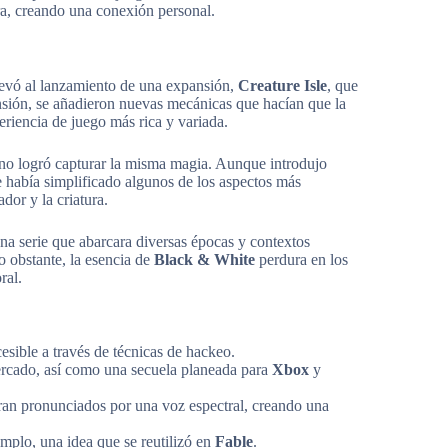
ra, creando una conexión personal.
llevó al lanzamiento de una expansión,
Creature Isle
, que
ansión, se añadieron nuevas mecánicas que hacían que la
eriencia de juego más rica y variada.
 no logró capturar la misma magia. Aunque introdujo
e había simplificado algunos de los aspectos más
dor y la criatura.
a serie que abarcara diversas épocas y contextos
o obstante, la esencia de
Black & White
perdura en los
ral.
cesible a través de técnicas de hackeo.
rcado, así como una secuela planeada para
Xbox
y
ran pronunciados por una voz espectral, creando una
mplo, una idea que se reutilizó en
Fable
.