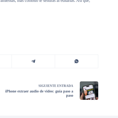
amientas, más cómodo te sentirás al editarlas. Así que,
SIGUIENTE
ENTRADA
iPhone extraer audio de video: guía paso a
paso