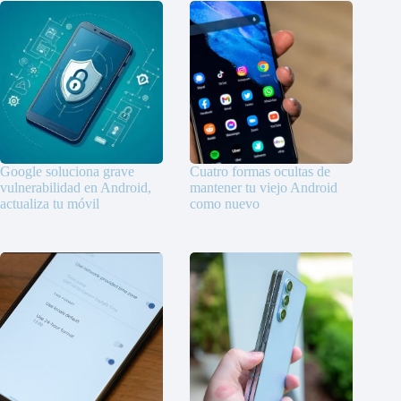
Google soluciona grave
Cuatro formas ocultas de
vulnerabilidad en Android,
mantener tu viejo Android
actualiza tu móvil
como nuevo