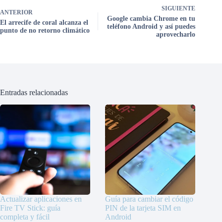
SIGUIENTE
ANTERIOR
Google cambia Chrome en tu
El arrecife de coral alcanza el
teléfono Android y así puedes
punto de no retorno climático
aprovecharlo
Entradas relacionadas
Actualizar aplicaciones en
Guía para cambiar el código
Fire TV Stick: guía
PIN de la tarjeta SIM en
completa y fácil
Android