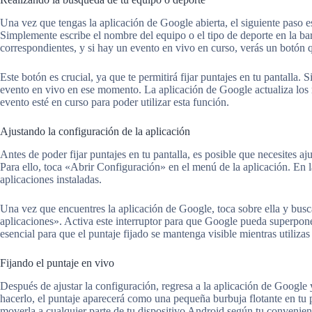
Una vez que tengas la aplicación de Google abierta, el siguiente paso e
Simplemente escribe el nombre del equipo o el tipo de deporte en la ba
correspondientes, y si hay un evento en vivo en curso, verás un botón q
Este botón es crucial, ya que te permitirá fijar puntajes en tu pantalla.
evento en vivo en ese momento. La aplicación de Google actualiza los r
evento esté en curso para poder utilizar esta función.
Ajustando la configuración de la aplicación
Antes de poder fijar puntajes en tu pantalla, es posible que necesites a
Para ello, toca «Abrir Configuración» en el menú de la aplicación. En l
aplicaciones instaladas.
Una vez que encuentres la aplicación de Google, toca sobre ella y busc
aplicaciones». Activa este interruptor para que Google pueda superponer
esencial para que el puntaje fijado se mantenga visible mientras utilizas
Fijando el puntaje en vivo
Después de ajustar la configuración, regresa a la aplicación de Google
hacerlo, el puntaje aparecerá como una pequeña burbuja flotante en tu p
moverla a cualquier parte de tu dispositivo Android según tu convenien