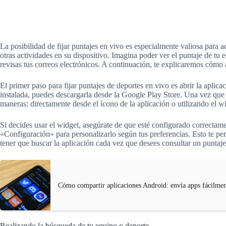
La posibilidad de fijar puntajes en vivo es especialmente valiosa para a
otras actividades en su dispositivo. Imagina poder ver el puntaje de tu 
revisas tus correos electrónicos. A continuación, te explicaremos cómo 
El primer paso para fijar puntajes de deportes en vivo es abrir la aplica
instalada, puedes descargarla desde la Google Play Store. Una vez que la
maneras: directamente desde el ícono de la aplicación o utilizando el w
Si decides usar el widget, asegúrate de que esté configurado correctam
«Configuración» para personalizarlo según tus preferencias. Esto te per
tener que buscar la aplicación cada vez que desees consultar un puntaje
Cómo compartir aplicaciones Android: envía apps fácilme
Realizando la búsqueda de tu equipo o deporte