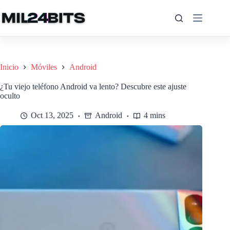
Saltar
al
contenido
Inicio
Móviles
Android
¿Tu viejo teléfono Android va lento? Descubre este ajuste
oculto
Oct 13, 2025
Android
4 mins