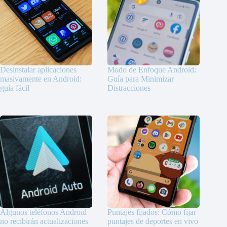
Desinstalar aplicaciones
Modo de Enfoque Android:
masivamente en Android:
Guía para Minimizar
guía fácil
Distracciones
Algunos teléfonos Android
Puntajes fijados: Cómo fijar
no recibirán actualizaciones
puntajes de deportes en vivo