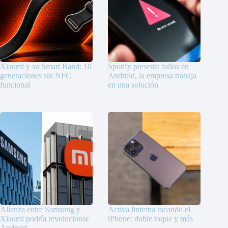
Xiaomi y su Smart Band: 10
Spotify presenta fallos en
generaciones sin NFC
Android, la empresa trabaja
funcional
en una solución
Alianza entre Samsung y
Activa linterna tocando el
Xiaomi podría revolucionar
iPhone: doble toque y más
Android