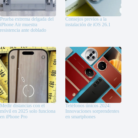
Prueba extrema delgada del
Consejos previos a la
iPhone Air muestra
instalación de iOS 26.1
resistencia ante doblado
Medir distancias con el
Teléfonos únicos 2024:
móvil en 2025 solo funciona
Innovaciones sorprendentes
en iPhone Pro
en smartphones