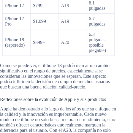
6.1
iPhone 17
$799
A19
pulgadas
iPhone 17
6.7
$1,099
A19
Pro
pulgadas
6.3
iPhone 18
pulgadas
$899+
A20
(esperado)
(posible
plegable)
Como se puede ver, el iPhone 18 podría marcar un cambio
significativo en el rango de precios, especialmente si se
consideran las innovaciones que se esperan. Este aspecto
podría influir en la decisión de compra de muchos usuarios
que buscan una buena relación calidad-precio.
Reflexiones sobre la evolución de Apple y sus productos
Apple ha demostrado a lo largo de los años que su enfoque en
la calidad y la innovación es inquebrantable. Cada nuevo
modelo de iPhone no solo busca mejorar en rendimiento, sino
también ofrecer características que realmente marquen la
diferencia para el usuario. Con el A20, la compañía no solo