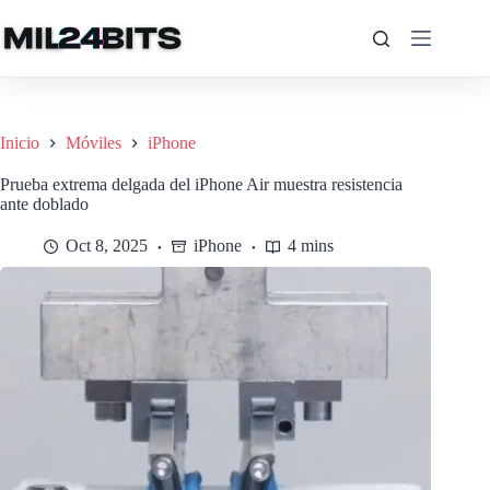
Saltar
al
contenido
Inicio
Móviles
iPhone
Prueba extrema delgada del iPhone Air muestra resistencia
ante doblado
Oct 8, 2025
iPhone
4 mins