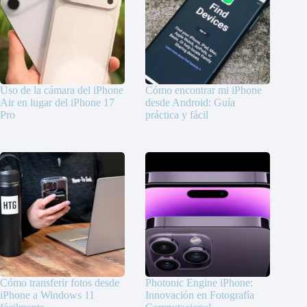
Uso de la cámara del iPhone
Cómo encontrar mi iPhone
Air en lugar del iPhone 17
desde Android: Guía
Pro
práctica y fácil
Cómo transferir fotos desde
Photonic Engine iPhone:
iPhone a Windows 11
Innovación en Fotografía