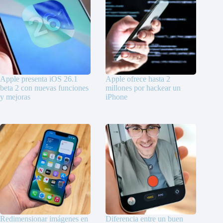
Apple presenta iOS 26.1
Apple ofrece hasta 2
beta 2 con nuevas funciones
millones por hackear un
y mejoras
iPhone
Redimensionar imágenes en
Diferencia entre un buen