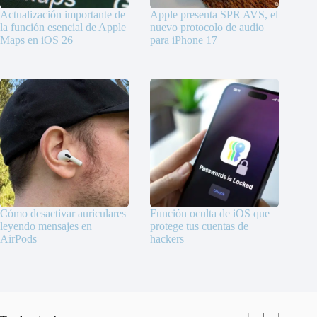
Actualización importante de
Apple presenta SPR AVS, el
la función esencial de Apple
nuevo protocolo de audio
Maps en iOS 26
para iPhone 17
Cómo desactivar auriculares
Función oculta de iOS que
leyendo mensajes en
protege tus cuentas de
AirPods
hackers