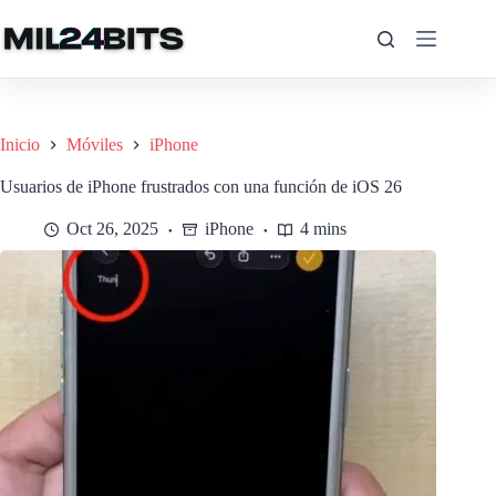
Saltar
al
contenido
Inicio
Móviles
iPhone
Usuarios de iPhone frustrados con una función de iOS 26
Oct 26, 2025
iPhone
4 mins