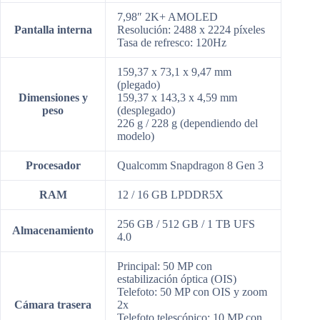
7,98″ 2K+ AMOLED
Pantalla interna
Resolución: 2488 x 2224 píxeles
Tasa de refresco: 120Hz
159,37 x 73,1 x 9,47 mm
(plegado)
Dimensiones y
159,37 x 143,3 x 4,59 mm
peso
(desplegado)
226 g / 228 g (dependiendo del
modelo)
Procesador
Qualcomm Snapdragon 8 Gen 3
RAM
12 / 16 GB LPDDR5X
256 GB / 512 GB / 1 TB UFS
Almacenamiento
4.0
Principal: 50 MP con
estabilización óptica (OIS)
Telefoto: 50 MP con OIS y zoom
Cámara trasera
2x
Telefoto telescópico: 10 MP con