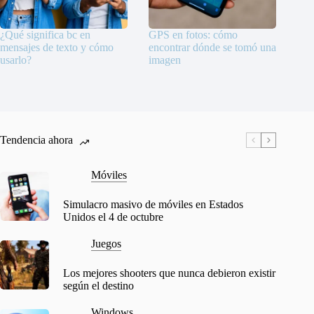
¿Qué significa bc en
GPS en fotos: cómo
mensajes de texto y cómo
encontrar dónde se tomó una
usarlo?
imagen
Tendencia ahora
Móviles
Simulacro masivo de móviles en Estados
Unidos el 4 de octubre
Juegos
Los mejores shooters que nunca debieron existir
según el destino
Windows