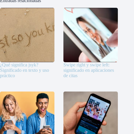
Entradas relacionadas
¿Qué significa jsyk?
Swipe right y swipe left:
Significado en texto y uso
significado en aplicaciones
práctico
de citas