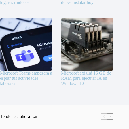
lugares ruidosos
debes instalar hoy
Microsoft Teams empezará a
Microsoft exigirá 16 GB de
espiar tus actividades
RAM para ejecutar IA en
laborales
Windows 12
Tendencia ahora