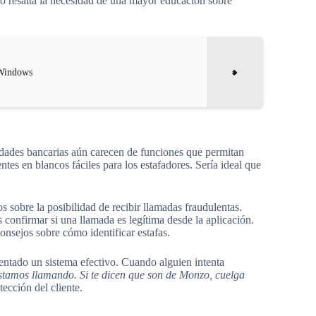
to resalta la necesidad de una mayor educación sobre
 Windows
tidades bancarias aún carecen de funciones que permitan
entes en blancos fáciles para los estafadores. Sería ideal que
s sobre la posibilidad de recibir llamadas fraudulentas.
 confirmar si una llamada es legítima desde la aplicación.
nsejos sobre cómo identificar estafas.
ntado un sistema efectivo. Cuando alguien intenta
stamos llamando. Si te dicen que son de Monzo, cuelga
ección del cliente.