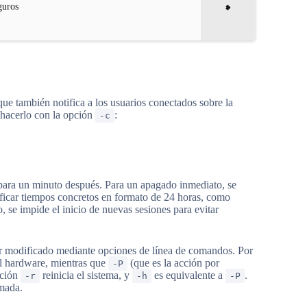
guros
e también notifica a los usuarios conectados sobre la
 hacerlo con la opción
:
-c
para un minuto después. Para un apagado inmediato, se
ificar tiempos concretos en formato de 24 horas, como
 se impide el inicio de nuevas sesiones para evitar
 modificado mediante opciones de línea de comandos. Por
 el hardware, mientras que
(que es la acción por
-P
pción
reinicia el sistema, y
es equivalente a
.
-r
-h
-P
amada.