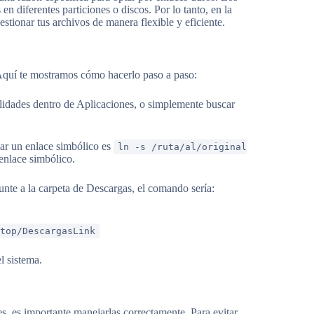
n diferentes particiones o discos. Por lo tanto, en la
stionar tus archivos de manera flexible y eficiente.
. Aquí te mostramos cómo hacerlo paso a paso:
ilidades dentro de Aplicaciones, o simplemente buscar
ear un enlace simbólico es
ln -s /ruta/al/original
enlace simbólico.
punte a la carpeta de Descargas, el comando sería:
top/DescargasLink
l sistema.
s, es importante manejarlas correctamente. Para evitar