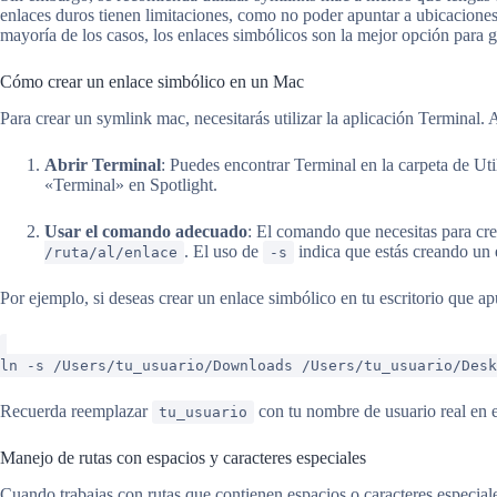
enlaces duros tienen limitaciones, como no poder apuntar a ubicaciones e
mayoría de los casos, los enlaces simbólicos son la mejor opción para ge
Cómo crear un enlace simbólico en un Mac
Para crear un symlink mac, necesitarás utilizar la aplicación Terminal
Abrir Terminal
: Puedes encontrar Terminal en la carpeta de Ut
«Terminal» en Spotlight.
Usar el comando adecuado
: El comando que necesitas para cr
. El uso de
indica que estás creando un 
/ruta/al/enlace
-s
Por ejemplo, si deseas crear un enlace simbólico en tu escritorio que a
ln -s /Users/tu_usuario/Downloads /Users/tu_usuario/Desk
Recuerda reemplazar
con tu nombre de usuario real en e
tu_usuario
Manejo de rutas con espacios y caracteres especiales
Cuando trabajas con rutas que contienen espacios o caracteres especiale