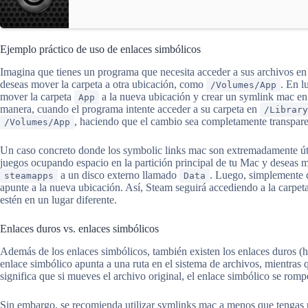
Ejemplo práctico de uso de enlaces simbólicos
Imagina que tienes un programa que necesita acceder a sus archivos e
deseas mover la carpeta a otra ubicación, como
. En l
/Volumes/App
mover la carpeta
a la nueva ubicación y crear un symlink mac e
App
manera, cuando el programa intente acceder a su carpeta en
/Library
, haciendo que el cambio sea completamente transparen
/Volumes/App
Un caso concreto donde los symbolic links mac son extremadamente útil
juegos ocupando espacio en la partición principal de tu Mac y deseas mo
a un disco externo llamado
. Luego, simplemente c
steamapps
Data
apunte a la nueva ubicación. Así, Steam seguirá accediendo a la carpe
estén en un lugar diferente.
Enlaces duros vs. enlaces simbólicos
Además de los enlaces simbólicos, también existen los enlaces duros (ha
enlace simbólico apunta a una ruta en el sistema de archivos, mientras
significa que si mueves el archivo original, el enlace simbólico se rom
Sin embargo, se recomienda utilizar symlinks mac a menos que tengas u