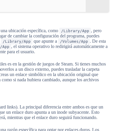
n una ubicación específica, como
, pero
/Library/App
ugar de cambiar la configuración del programa, puedes
n
que apunte a
. De esta
/Library/App
/Volumes/App
, el sistema operativo lo redirigirá automáticamente a
/App
te para el usuario.
es es en la gestión de juegos de Steam. Si tienes muchos
verlos a un disco externo, puedes trasladar la carpeta
reas un enlace simbólico en la ubicación original que
ta como si nada hubiera cambiado, aunque los archivos
rd links). La principal diferencia entre ambos es que un
 que un enlace duro apunta a un inode subyacente. Esto
perá, mientras que el enlace duro seguirá funcionando.
na razón específica para optar por enlaces duros. Los