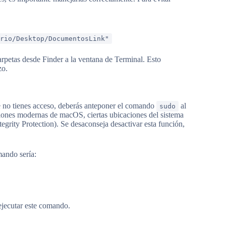
ario/Desktop/DocumentosLink"
carpetas desde Finder a la ventana de Terminal. Esto
zo.
ue no tienes acceso, deberás anteponer el comando
al
sudo
siones modernas de macOS, ciertas ubicaciones del sistema
egrity Protection). Se desaconseja desactivar esta función,
mando sería:
ejecutar este comando.