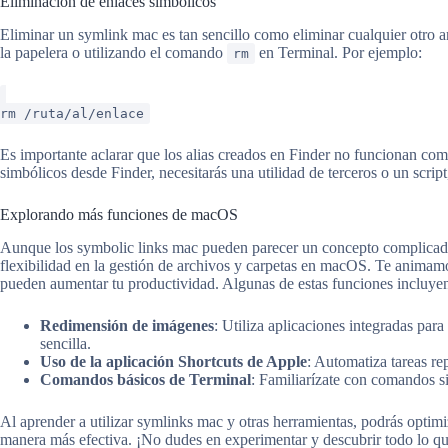
Eliminación de enlaces simbólicos
Eliminar un symlink mac es tan sencillo como eliminar cualquier otro a
la papelera o utilizando el comando
en Terminal. Por ejemplo:
rm
rm /ruta/al/enlace
Es importante aclarar que los alias creados en Finder no funcionan com
simbólicos desde Finder, necesitarás una utilidad de terceros o un scri
Explorando más funciones de macOS
Aunque los symbolic links mac pueden parecer un concepto complicado 
flexibilidad en la gestión de archivos y carpetas en macOS. Te animam
pueden aumentar tu productividad. Algunas de estas funciones incluye
Redimensión de imágenes
: Utiliza aplicaciones integradas par
sencilla.
Uso de la aplicación Shortcuts de Apple
: Automatiza tareas rep
Comandos básicos de Terminal
: Familiarízate con comandos si
Al aprender a utilizar symlinks mac y otras herramientas, podrás optim
manera más efectiva. ¡No dudes en experimentar y descubrir todo lo qu