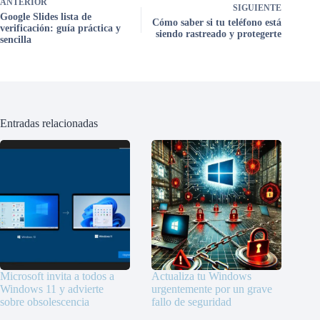
ANTERIOR
SIGUIENTE
Google Slides lista de
Cómo saber si tu teléfono está
verificación: guía práctica y
siendo rastreado y protegerte
sencilla
Entradas relacionadas
Microsoft invita a todos a
Actualiza tu Windows
Windows 11 y advierte
urgentemente por un grave
sobre obsolescencia
fallo de seguridad