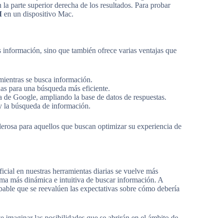
la parte superior derecha de los resultados. Para probar
I
en un dispositivo Mac.
información, sino que también ofrece varias ventajas que
mientras se busca información.
as para una búsqueda más eficiente.
 de Google, ampliando la base de datos de respuestas.
y la búsqueda de información.
erosa para aquellos que buscan optimizar su experiencia de
ficial en nuestras herramientas diarias se vuelve más
rma más dinámica e intuitiva de buscar información. A
bable que se reevalúen las expectativas sobre cómo debería
e imaginar las posibilidades que se abrirán en el ámbito de