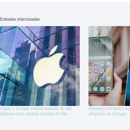
Entradas relacionadas
Apple y Google cierran acuerdo de mil
HarmonyOS busca supe
millones para modelo Gemini de Siri
adopción en el hogar