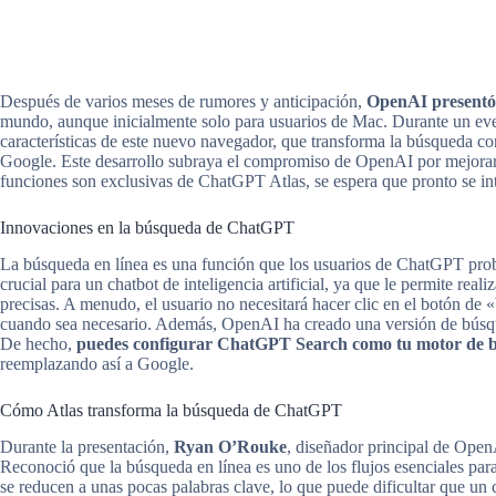
Después de varios meses de rumores y anticipación,
OpenAI presentó
mundo, aunque inicialmente solo para usuarios de Mac. Durante un even
características de este nuevo navegador, que transforma la búsqueda c
Google. Este desarrollo subraya el compromiso de OpenAI por mejorar 
funciones son exclusivas de ChatGPT Atlas, se espera que pronto se int
Innovaciones en la búsqueda de ChatGPT
La búsqueda en línea es una función que los usuarios de ChatGPT prob
crucial para un chatbot de inteligencia artificial, ya que le permite real
precisas. A menudo, el usuario no necesitará hacer clic en el botón de 
cuando sea necesario. Además, OpenAI ha creado una versión de búsq
De hecho,
puedes configurar ChatGPT Search como tu motor de 
reemplazando así a Google.
Cómo Atlas transforma la búsqueda de ChatGPT
Durante la presentación,
Ryan O’Rouke
, diseñador principal de Ope
Reconoció que la búsqueda en línea es uno de los flujos esenciales par
se reducen a unas pocas palabras clave, lo que puede dificultar que u