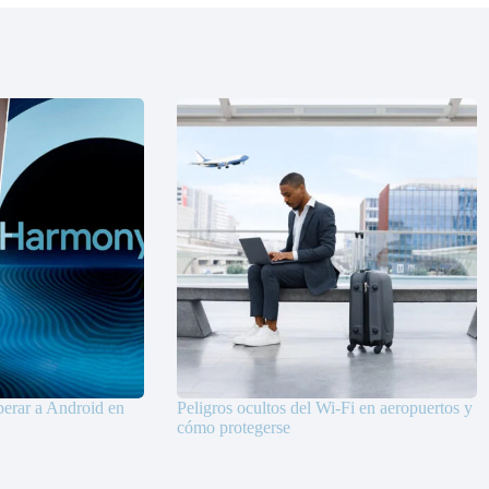
rar a Android en
Peligros ocultos del Wi-Fi en aeropuertos y
cómo protegerse