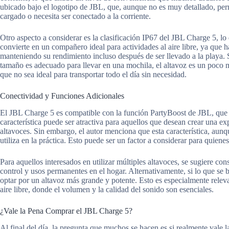
ubicado bajo el logotipo de JBL, que, aunque no es muy detallado, perm
cargado o necesita ser conectado a la corriente.
Otro aspecto a considerar es la clasificación IP67 del JBL Charge 5, lo q
convierte en un compañero ideal para actividades al aire libre, ya que ha
manteniendo su rendimiento incluso después de ser llevado a la playa.
tamaño es adecuado para llevar en una mochila, el altavoz es un poco m
que no sea ideal para transportar todo el día sin necesidad.
Conectividad y Funciones Adicionales
El JBL Charge 5 es compatible con la función PartyBoost de JBL, que 
característica puede ser atractiva para aquellos que desean crear una e
altavoces. Sin embargo, el autor menciona que esta característica, aunqu
utiliza en la práctica. Esto puede ser un factor a considerar para quie
Para aquellos interesados en utilizar múltiples altavoces, se sugiere c
control y usos permanentes en el hogar. Alternativamente, si lo que s
optar por un altavoz más grande y potente. Esto es especialmente relevan
aire libre, donde el volumen y la calidad del sonido son esenciales.
¿Vale la Pena Comprar el JBL Charge 5?
Al final del día, la pregunta que muchos se hacen es si realmente vale 