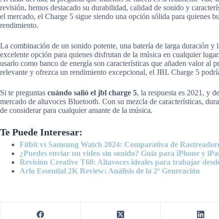
revisión, hemos destacado su durabilidad, calidad de sonido y caracterís
el mercado, el Charge 5 sigue siendo una opción sólida para quienes b
rendimiento.
La combinación de un sonido potente, una batería de larga duración y l
excelente opción para quienes disfrutan de la música en cualquier luga
usarlo como banco de energía son características que añaden valor al 
relevante y ofrezca un rendimiento excepcional, el JBL Charge 5 podría s
Si te preguntas
cuándo salió el jbl charge 5
, la respuesta es 2021, y 
mercado de altavoces Bluetooth. Con su mezcla de características, dura
de considerar para cualquier amante de la música.
Te Puede Interesar:
Fitbit vs Samsung Watch 2024: Comparativa de Rastreadore
¿Puedes enviar un video sin sonido? Guía para iPhone y iPa
Revisión Creative T60: Altavoces ideales para trabajar desd
Arlo Essential 2K Review: Análisis de la 2ª Generación