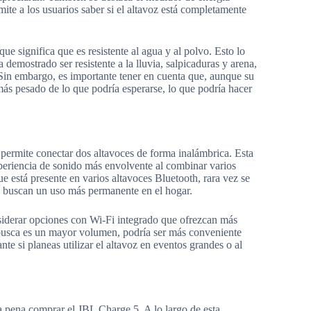
ite a los usuarios saber si el altavoz está completamente
ue significa que es resistente al agua y al polvo. Esto lo
 demostrado ser resistente a la lluvia, salpicaduras y arena,
 Sin embargo, es importante tener en cuenta que, aunque su
ás pesado de lo que podría esperarse, lo que podría hacer
permite conectar dos altavoces de forma inalámbrica. Esta
xperiencia de sonido más envolvente al combinar varios
e está presente en varios altavoces Bluetooth, rara vez se
nes buscan un uso más permanente en el hogar.
onsiderar opciones con Wi-Fi integrado que ofrezcan más
e busca es un mayor volumen, podría ser más conveniente
te si planeas utilizar el altavoz en eventos grandes o al
la pena comprar el JBL Charge 5. A lo largo de esta