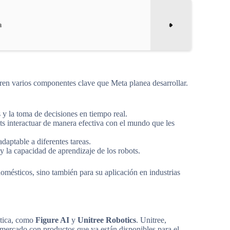
a
eren varios componentes clave que Meta planea desarrollar.
y la toma de decisiones en tiempo real.
ts interactuar de manera efectiva con el mundo que les
aptable a diferentes tareas.
 la capacidad de aprendizaje de los robots.
omésticos, sino también para su aplicación en industrias
ótica, como
Figure AI
y
Unitree Robotics
. Unitree,
 mercado con productos que ya están disponibles para el