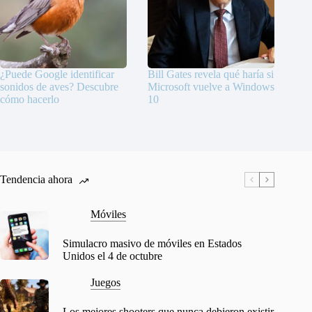
¿Puede Google identificar
Bill Gates revela qué haría si
sonidos de aves? Descubre
Microsoft vuelve a Windows
cómo hacerlo
10
Tendencia ahora
Móviles
Simulacro masivo de móviles en Estados
Unidos el 4 de octubre
Juegos
Los mejores shooters que nunca debieron existir