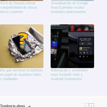
NAS de Xiaomi oficial:
Actualización de Google
compatibilidad de discos
Search permite ocultar
duros y puertos
resultados patrocinados
Por qué envolver el teléfono
Diferencias y similitudes
en papel de aluminio: mitos
entre Android Auto y
y realidades
Android Automotive
Tendencia ahora