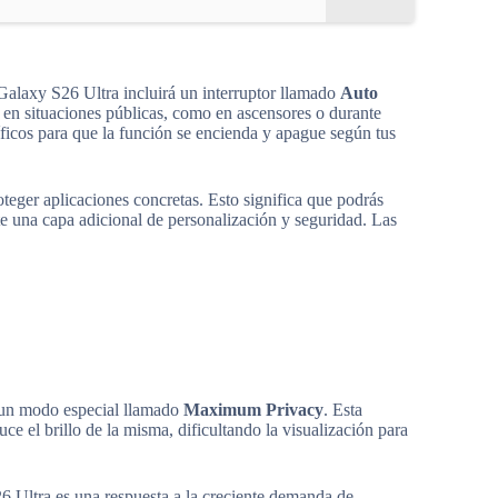
Galaxy S26 Ultra incluirá un interruptor llamado
Auto
 en situaciones públicas, como en ascensores o durante
ficos para que la función se encienda y apague según tus
roteger aplicaciones concretas. Esto significa que podrás
te una capa adicional de personalización y seguridad. Las
 un modo especial llamado
Maximum Privacy
. Esta
uce el brillo de la misma, dificultando la visualización para
6 Ultra es una respuesta a la creciente demanda de