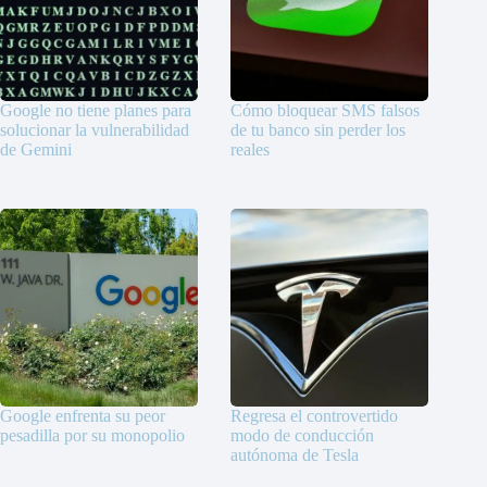
Google no tiene planes para
Cómo bloquear SMS falsos
solucionar la vulnerabilidad
de tu banco sin perder los
de Gemini
reales
Google enfrenta su peor
Regresa el controvertido
pesadilla por su monopolio
modo de conducción
autónoma de Tesla