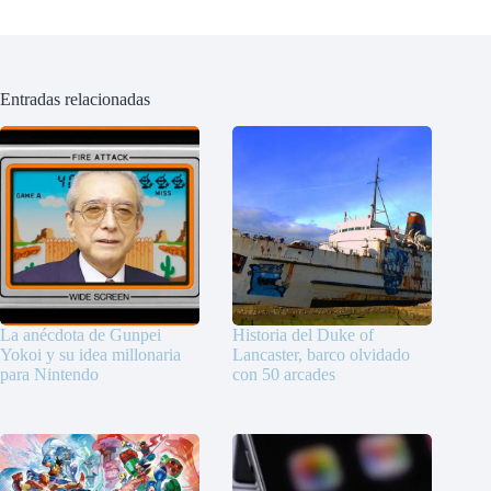
Entradas relacionadas
La anécdota de Gunpei
Historia del Duke of
Yokoi y su idea millonaria
Lancaster, barco olvidado
para Nintendo
con 50 arcades