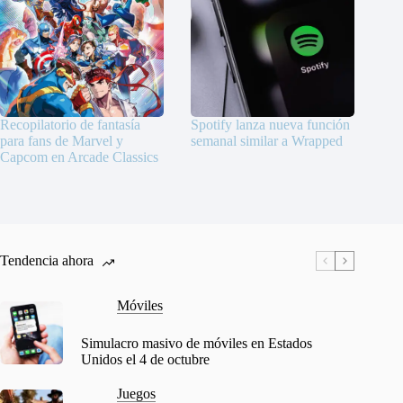
Recopilatorio de fantasía
Spotify lanza nueva función
para fans de Marvel y
semanal similar a Wrapped
Capcom en Arcade Classics
Tendencia ahora
Móviles
Simulacro masivo de móviles en Estados
Unidos el 4 de octubre
Juegos