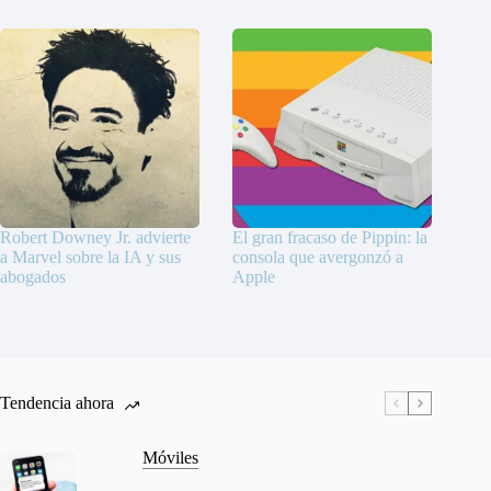
Robert Downey Jr. advierte
El gran fracaso de Pippin: la
a Marvel sobre la IA y sus
consola que avergonzó a
abogados
Apple
Tendencia ahora
Móviles