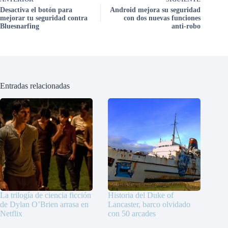
Desactiva el botón para
Android mejora su seguridad
mejorar tu seguridad contra
con dos nuevas funciones
Bluesnarfing
anti-robo
Entradas relacionadas
La trilogía de ciencia ficción
Historia del Duke of
de Dylan O’Brien arrasa en
Lancaster, barco olvidado
Netflix
con 50 arcades