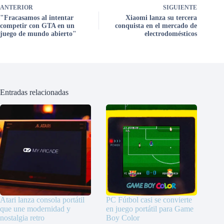
ANTERIOR
SIGUIENTE
"Fracasamos al intentar
Xiaomi lanza su tercera
competir con GTA en un
conquista en el mercado de
juego de mundo abierto"
electrodomésticos
Entradas relacionadas
Atari lanza consola portátil
PC Fútbol casi se convierte
que une modernidad y
en juego portátil para Game
nostalgia retro
Boy Color