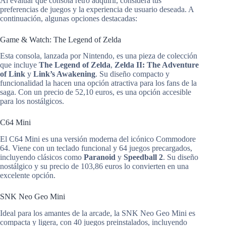
Al evaluar qué consola retro adquirir, considera tus
preferencias de juegos y la experiencia de usuario deseada. A
continuación, algunas opciones destacadas:
Game & Watch: The Legend of Zelda
Esta consola, lanzada por Nintendo, es una pieza de colección
que incluye
The Legend of Zelda
,
Zelda II: The Adventure
of Link
y
Link’s Awakening
. Su diseño compacto y
funcionalidad la hacen una opción atractiva para los fans de la
saga. Con un precio de 52,10 euros, es una opción accesible
para los nostálgicos.
C64 Mini
El C64 Mini es una versión moderna del icónico Commodore
64. Viene con un teclado funcional y 64 juegos precargados,
incluyendo clásicos como
Paranoid
y
Speedball 2
. Su diseño
nostálgico y su precio de 103,86 euros lo convierten en una
excelente opción.
SNK Neo Geo Mini
Ideal para los amantes de la arcade, la SNK Neo Geo Mini es
compacta y ligera, con 40 juegos preinstalados, incluyendo