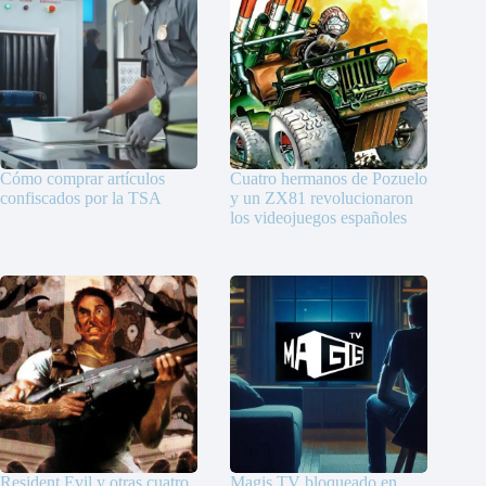
Cómo comprar artículos
Cuatro hermanos de Pozuelo
confiscados por la TSA
y un ZX81 revolucionaron
los videojuegos españoles
Resident Evil y otras cuatro
Magis TV bloqueado en