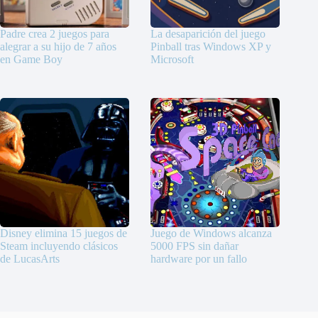
Padre crea 2 juegos para
La desaparición del juego
alegrar a su hijo de 7 años
Pinball tras Windows XP y
en Game Boy
Microsoft
Disney elimina 15 juegos de
Juego de Windows alcanza
Steam incluyendo clásicos
5000 FPS sin dañar
de LucasArts
hardware por un fallo