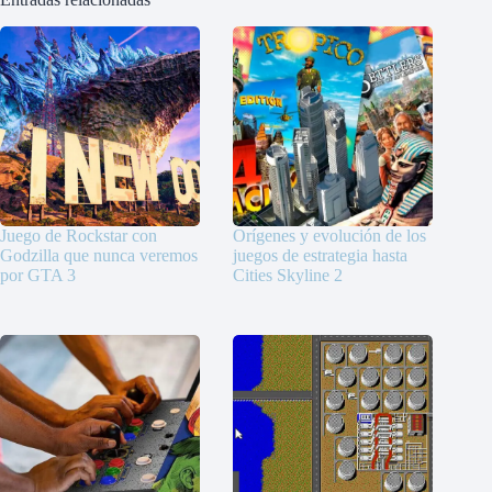
Juego de Rockstar con
Orígenes y evolución de los
Godzilla que nunca veremos
juegos de estrategia hasta
por GTA 3
Cities Skyline 2