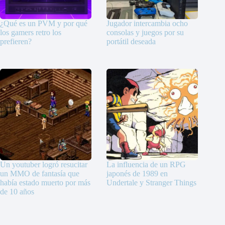
¿Qué es un PVM y por qué
Jugador intercambia ocho
los gamers retro los
consolas y juegos por su
prefieren?
portátil deseada
Un youtuber logró resucitar
La influencia de un RPG
un MMO de fantasía que
japonés de 1989 en
había estado muerto por más
Undertale y Stranger Things
de 10 años