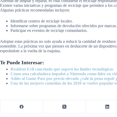
Además de limpiar y reparar, es vital considerar el reciclaje responsabl
Existen varias iniciativas y programas de reciclaje que permiten a los 
Algunas prácticas recomendadas incluyen:
Identificar centros de reciclaje locales.
Informarse sobre programas de devolución ofrecidos por marcas.
Participar en eventos de reciclaje comunitarios.
Adoptar estas prácticas no solo ayuda a reducir la cantidad de residuos
sostenible. La próxima vez que pienses en deshacerte de un dispositiv
esperándote a la vuelta de la esquina.
Te Puede Interesar:
Resident Evil cancelado que superó los límites tecnológicos
Cómo una calculadora impulsó a Nintendo como líder en vi
Adiós al Game Pass por precio elevado ¿vale la pena seguir
Una de las mejores comedias de los 2010 se vuelve popular e