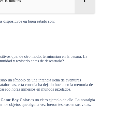
 en 10 minutos
us dispositivos en buen estado son:
ositivos que, de otro modo, terminarían en la basura. La
unidad y revisarlo antes de descartarlo?
 sino un símbolo de una infancia llena de aventuras
lataformas, esta consola ha dejado huella en la memoria de
pasado horas inmersos en mundos pixelados.
a
Game Boy Color
es un claro ejemplo de ello. La nostalgia
zar los objetos que alguna vez fueron tesoros en sus vidas.