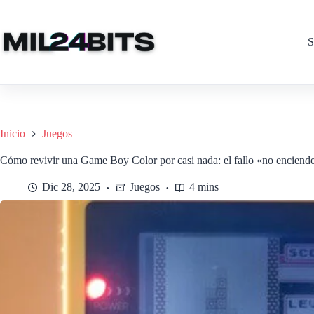
Saltar
al
contenido
S
Inicio
Juegos
Cómo revivir una Game Boy Color por casi nada: el fallo «no enciende
Dic 28, 2025
Juegos
4 mins