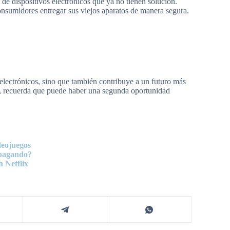
e de dispositivos electrónicos que ya no tienen solución.
consumidores entregar sus viejos aparatos de manera segura.
 electrónicos, sino que también contribuye a un futuro más
o, recuerda que puede haber una segunda oportunidad
deojuegos
 pagando?
n Netflix