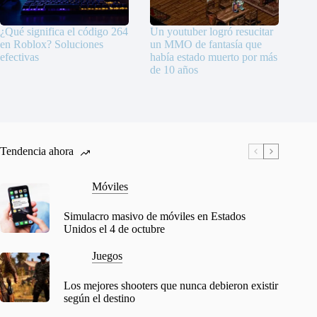
¿Qué significa el código 264
Un youtuber logró resucitar
en Roblox? Soluciones
un MMO de fantasía que
efectivas
había estado muerto por más
de 10 años
Tendencia ahora
Móviles
Simulacro masivo de móviles en Estados
Unidos el 4 de octubre
Juegos
Los mejores shooters que nunca debieron existir
según el destino