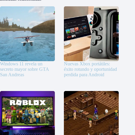
Windows 11 revela un
Nuevas Xbox portátiles:
secreto mayor sobre GTA
éxito rotundo y oportunidad
San Andreas
perdida para Android