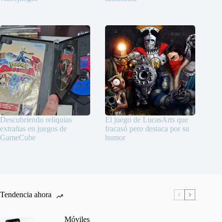
Descubriendo reliquias
El juego de LucasArts que
extrañas en juegos de
fracasó pero destaca por su
GameCube
humor
Tendencia ahora
Móviles