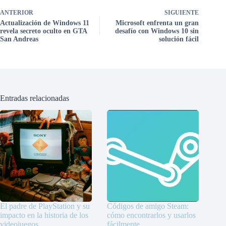
ANTERIOR
SIGUIENTE
Actualización de Windows 11
Microsoft enfrenta un gran
revela secreto oculto en GTA
desafío con Windows 10 sin
San Andreas
solución fácil
Entradas relacionadas
El padre de PlayStation y su
Códigos de amigo Steam:
impacto en la historia de los
cómo encontrarlos y usarlos
videojuegos
fácilmente