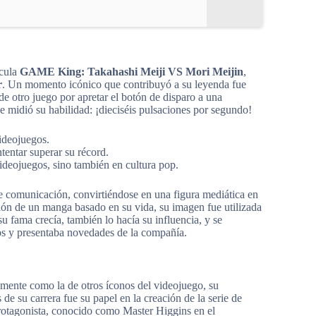
ícula
GAME King: Takahashi Meiji VS Mori Meijin
,
r
. Un momento icónico que contribuyó a su leyenda fue
de otro juego por apretar el botón de disparo a una
ue midió su habilidad: ¡dieciséis pulsaciones por segundo!
ideojuegos.
tentar superar su récord.
ideojuegos, sino también en cultura pop.
 de comunicación, convirtiéndose en una figura mediática en
ión de un manga basado en su vida, su imagen fue utilizada
su fama crecía, también lo hacía su influencia, y se
eos y presentaba novedades de la compañía.
lmente como la de otros íconos del videojuego, su
de su carrera fue su papel en la creación de la serie de
 protagonista, conocido como Master Higgins en el