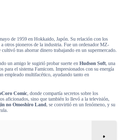
 mayo de 1959 en Hokkaido, Japón. Su relación con los
 a otros pioneros de la industria. Fue un ordenador MZ-
e cultivó tras ahorrar dinero trabajando en un supermercado.
do un amigo le sugirió probar suerte en
Hudson Soft
, una
gos para el sistema Famicom. Impresionados con su energía
 un empleado multifacético, ayudando tanto en
oCoro Comic
, donde compartía secretos sobre los
s aficionados, sino que también lo llevó a la televisión,
jin no Omoshiro Land
, se convirtió en un fenómeno, y su
ula.