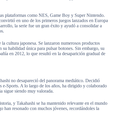
versas plataformas como NES, Game Boy y Super Nintendo.
 convirtió en uno de los primeros juegos lanzados en Europa
rrollo, la serie fue un gran éxito y ayudó a consolidar a
os.
e la cultura japonesa. Se lanzaron numerosos productos
n su habilidad única para pulsar botones. Sin embargo, su
ñía en 2012, lo que resultó en la desaparición gradual de
kahashi no desapareció del panorama mediático. Decidió
 e-Sports. A lo largo de los años, ha dirigido y colaborado
ia sigue siendo muy valorada.
storia, y Takahashi se ha mantenido relevante en el mundo
go han resonado con muchos jóvenes, recordándoles la