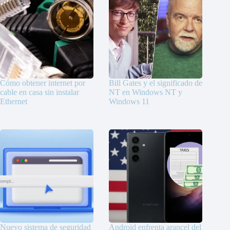
Cómo obtener internet por
Bill Gates y el significado de
cable en casa sin instalar
NT en Windows NT y
Ethernet
Windows 11
Nuevo sistema de seguridad
Android enfrenta arancel del