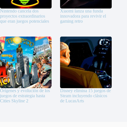
Nintendo cancela dos
Xiaomi lanza una funda
proyectos extraordinarios
innovadora para revivir el
que eran juegos potenciales
gaming retro
Orígenes y evolución de los
Disney elimina 15 juegos de
juegos de estrategia hasta
Steam incluyendo clásicos
Cities Skyline 2
de LucasArts