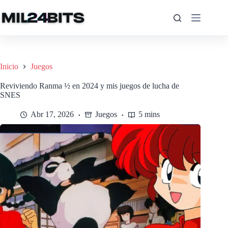
Saltar
al
contenido
Inicio
Juegos
Reviviendo Ranma ½ en 2024 y mis juegos de lucha de
SNES
Abr 17, 2026
Juegos
5 mins