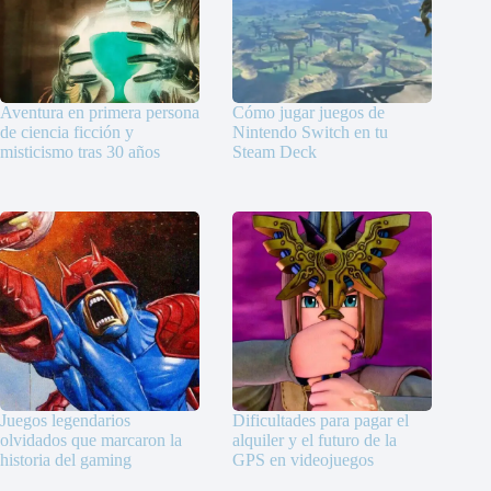
Aventura en primera persona
Cómo jugar juegos de
de ciencia ficción y
Nintendo Switch en tu
misticismo tras 30 años
Steam Deck
Juegos legendarios
Dificultades para pagar el
olvidados que marcaron la
alquiler y el futuro de la
historia del gaming
GPS en videojuegos