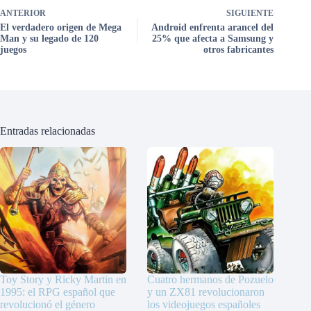
ANTERIOR
SIGUIENTE
El verdadero origen de Mega
Android enfrenta arancel del
Man y su legado de 120
25% que afecta a Samsung y
juegos
otros fabricantes
Entradas relacionadas
Toy Story y Ricky Martin en
Cuatro hermanos de Pozuelo
1995: el RPG español que
y un ZX81 revolucionaron
revolucionó el género
los videojuegos españoles