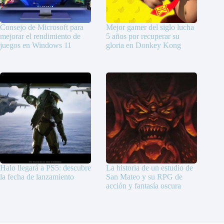
Consejo de Microsoft para
Mejor gamer del siglo lucha
mejorar el rendimiento de
5 años por recuperar su
juegos en Windows 11
gloria en Donkey Kong
Halo llegará a PS5: descubre
La historia de un estudio de
la fecha de lanzamiento
San Mateo y su RPG de
acción y fantasía oscura